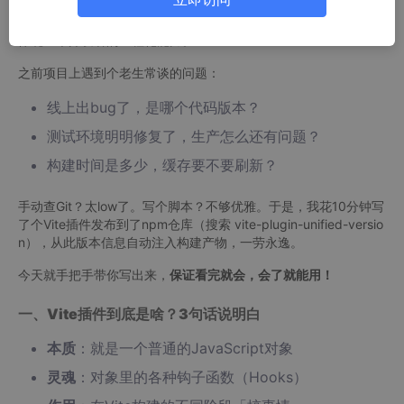
说实话，2026年的前端生态已经相当成熟，各种轮子应有尽有。
但正是这样的环境下，
能解决特定场景痛点的定制化插件
，才更能
体现一个开发者的工程化能力。
之前项目上遇到个老生常谈的问题：
线上出bug了，是哪个代码版本？
测试环境明明修复了，生产怎么还有问题？
构建时间是多少，缓存要不要刷新？
手动查Git？太low了。写个脚本？不够优雅。于是，我花10分钟写
了个Vite插件发布到了npm仓库（搜索 vite-plugin-unified-versio
n），从此版本信息自动注入构建产物，一劳永逸。
今天就手把手带你写出来，
保证看完就会，会了就能用！
一、Vite插件到底是啥？3句话说明白
本质
：就是一个普通的JavaScript对象
灵魂
：对象里的各种钩子函数（Hooks）