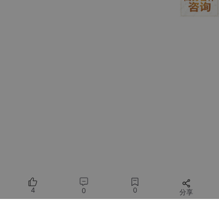
// 记录构建时间
const
 buildTime = 
new
Date
().
toLocaleString
(
'zh-C
return
 {

name
: 
'vite-plugin-version'
,

// 钩子函数...
  }

知识点
：
execSync
可以执行系统命令，但别忘了try-catch，不
是所有项目都用Git！
Step 3：注入到HTML
这是最核心的部分，用
transformIndexHtml
钩子：
4
0
0
分享
transformIndexHtml(html) {
