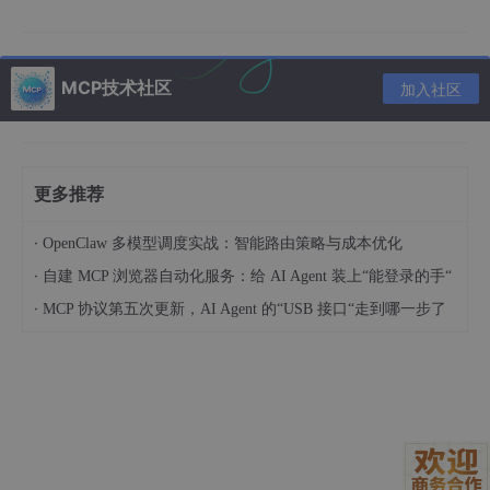
  }

MCP技术社区
加入社区
这就完事了？对！一个合法的Vite插件就这么简单！
Step 2：获取版本信息
更多推荐
我们要拿到Git commit ID和构建时间：
·
OpenClaw 多模型调度实战：智能路由策略与成本优化
import
 { execSync } 
from
'child_process'
;

·
自建 MCP 浏览器自动化服务：给 AI Agent 装上“能登录的手“
·
MCP 协议第五次更新，AI Agent 的“USB 接口“走到哪一步了
export
default
function
versionPlugin
(
options = {}
)
// 获取Git commit ID
let
 commitId = 
'unknown'
;

try
 {

    commitId = 
execSync
(
'git rev-parse --short HEAD
  } 
catch
 {

console
.
log
(
'⚠️ 不是Git仓库，使用unknown版本'
);

  }
