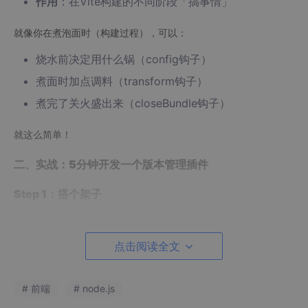
作用
：在Vite构建的不同阶段「搞事情」
就像你在煮泡面时（构建过程），可以：
烧水前决定用什么锅（config钩子）
煮面时加点调料（transform钩子）
煮完了关火盛出来（closeBundle钩子）
就这么简单！
二、实战：5分钟开发一个版本管理插件
Step 1：搭个架子
// vite-plugin-version.js
点击阅读全文
export
default
function
versionPlugin
(
options = {}
)
return
 {

name
: 
'vite-plugin-version'
, 
// 插件名，必须唯一
# 前端
# node.js
// 钩子函数往这里加