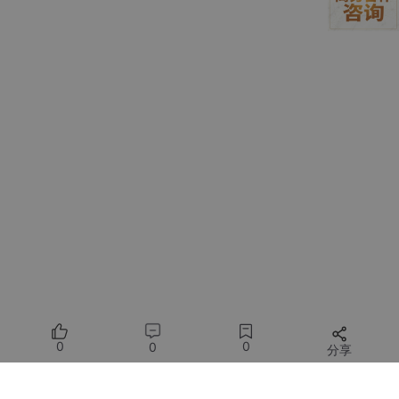
"""Blender MCP Server Plugin  

Blender MCP服务器插件，允许通过MCP协议安全地控制Blender 
"""
import
import
import
from
 bpy.props 
import
from
 bpy.types 
import
import
import
import
import
import
from
 typing 
import
Callable
, 
Any
, 
Dict
0
0
0
分享
# 将当前目录添加到Python路径
sys.path.append(os.path.dirname(os.path.abspath(__f