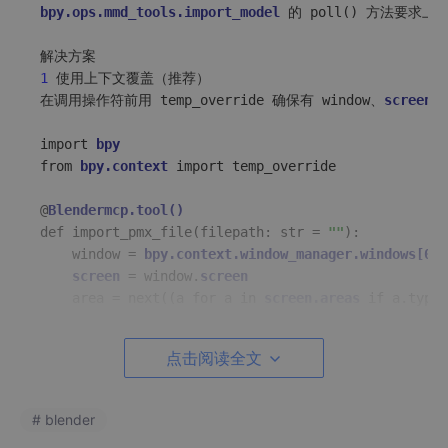
bpy.ops.mmd_tools.import_model 
的 poll() 方法要求上下
1
 使用上下文覆盖（推荐）

在调用操作符前用 temp_override 确保有 window、
screen、
import 
bpy 
from 
bpy.context 
import temp_override  

@
Blendermcp.tool() 
def import_pmx_file(filepath: str = 
""
):  

    window = 
bpy.context.window_manager.windows[0] 
screen 
= window.
screen 
    area = next((a for a in 
screen.areas 
if a.type 
    region = area.regions[-
1
] if area else None  

点击阅读全文
    with temp_override(window=window, 
screen=screen
bpy.ops.mmd_tools.import_model(filepath=fil
    return f
"PMX文件导入成功: {os.path.basename(filep
# blender
2
 改用 EXEC_DEFAULT 并传递文件路径
