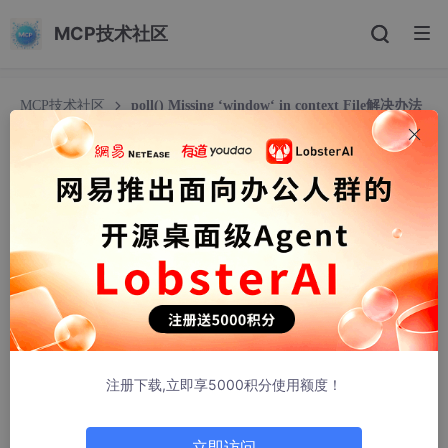
MCP技术社区
MCP技术社区
poll() Missing ‘window‘ in context File解决办法
blender插件开发
poll() Missing ‘window‘ in context File解决办法
blender插件开发
njsgcs
206人浏览 · 2026-02-10 12:56:34
报错1：'Context' object has no attribute 'selected_objects'
报错来源：bpy.ops.mmd_tools.import_model(filepath=filepath)
注册下载,立即享5000积分使用额度！
报错2：poll() Missing 'window' in context File
立即访问