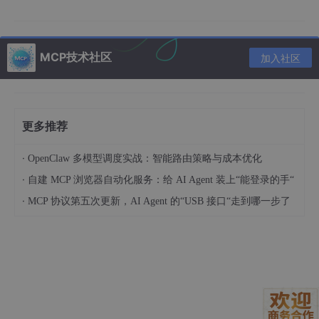
INVOKE_DEFAULT 常用于需要交互（如文件浏览器）的操作符。在后台应
3
Blender 
的操作符必须在主线程运行。你的 MCP 服务器若在
MCP技术社区
加入社区
4
 检查 mmd_tools 插件

确保 mmd_tools 插件已启用，且其 import_model 操作符
更多推荐
Blender 
的操作符 poll 方法常检查上下文是否在有效窗口中，以避免
·
OpenClaw 多模型调度实战：智能路由策略与成本优化
Notes

·
自建 MCP 浏览器自动化服务：给 AI Agent 装上“能登录的手“
如果当前没有窗口（如纯后台模式），可创建一个临时窗口或使用
·
MCP 协议第五次更新，AI Agent 的“USB 接口“走到哪一步了
你的其他工具（如 delete_all_objects）同样依赖上下文，建议
错误堆栈显示调用来自 
blender_api.py 
的 _blender_
将操作符调用移到主线程执行，使用
bpy.
app
.timers
调度，
并
通过线程安全队列传递结果。以下是修改后的完整代码：
Search | DeepWiki