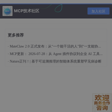
参数
类型
必填
说明
MCP技术社区
加入社区
a
number
是
第一个数
b
number
是
第二个数
更多推荐
对应 JSON Schema 示例：
·
MateClaw 2.0 正式发布：从“一个能干活的人”到“一支能协作的队伍”
·
MCP更新： 2026-07-28：从 Agent 插件协议到企业 AI 工具总线
{

·
Nature正刊！| 基于可追溯推理的智能体系统重塑罕见病诊断
  "name": 
"add"
,

"description"
: 
"计算两数之和"
,

"arguments"
: {

    "type": 
"object"
,

"properties"
: {

      "
a
": { "type": 
"number"
, 
"description"
: 
"第一
      "
b
": { "type": 
"number"
, 
"description"
: 
"第二
    },

    "required": [
"a"
, 
"b"
],
