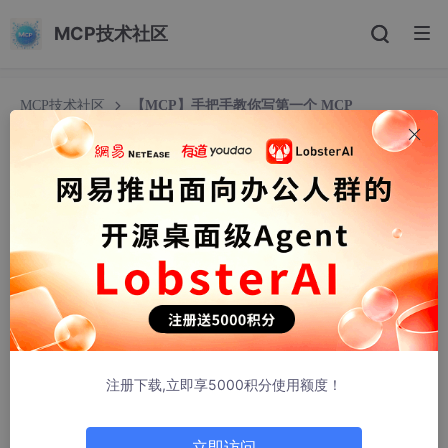
MCP技术社区
MCP技术社区
【MCP】手把手教你写第一个 MCP
【MCP】手把手教你写第一个 MCP
百尺进
576人浏览 · 2026-03-09 14:33:48
手把手教你写第一个 MCP
一、MCP 是什么
二、示例：两个工具的定义
注册下载,立即享5000积分使用额度！
2.1 工具一：add（计算两数之和）
2.2 工具二：greet（根据名字返回问候语）
立即访问