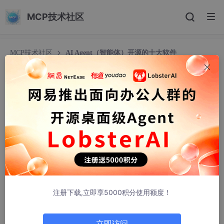
MCP技术社区
MCP技术社区
AI Agent（智能体）开源的十大软件
AI Agent（智能体）开源的十大软件
GPU算力
135人浏览 · 2026-03-19 00:10:21
AI Agent（智能体）开源的十大软件
当前的AI Agent（智能体）开源软件从自动化研究到“零人工”公司
编排，让 AI 在极低成本和极高性能下运行，从“大而全”向“极小、
极快、自治”转型。围绕 OpenClaw 协议的各种变体（Nano/Zero/
Pico），预示着端侧 AI Agent 爆发的前兆。
注册下载,立即享5000积分使用额度！
立即访问