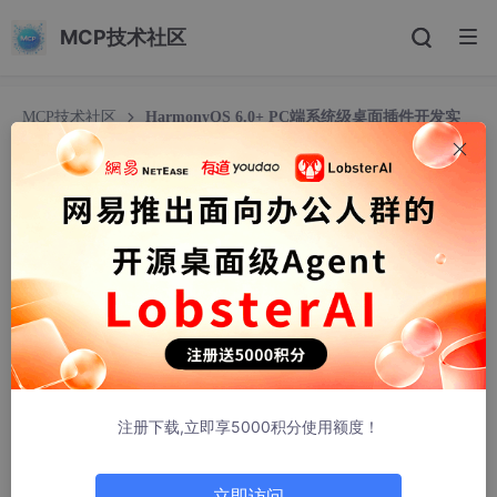
MCP技术社区
MCP技术社区
HarmonyOS 6.0+ PC端系统级桌面插件开发实
战：ArkUI Widget进阶与系统交互深度集成
HarmonyOS 6.0+ PC端系统级桌面插件开发实
战：ArkUI Widget进阶与系统交互深度集成
听麟
1106人浏览 · 2026-02-02 17:30:27
1. 引言
1.1 开发背景：PC端桌面体验升级的核心诉求
注册下载,立即享5000积分使用额度！
在数字化办公与高效生产场景下，PC端桌面作为用户交互的核心
入口，其个性化定制与效率提升需求日益凸显。传统桌面环境中，
立即访问
用户获取系统状态、日程安排、资源占用等关键信息需频繁切换应