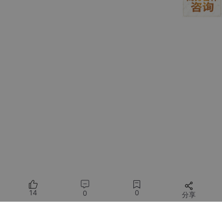
纸资源、桌面布局信息，支持监听主题切换事件，实现插件
样式的自动适配，同时提供Widget位置与尺寸变更的回调接
口。
所有系统服务API调用均需通过权限申请流程，部分敏感API（如硬
件资源采集）需在应用配置文件中声明并获取用户授权，具体权限
等级与申请流程将在开发实战章节详细说明。
2.3 桌面交互事件处理机制
PC端Widget的交互事件主要包括鼠标事件、拖拽事件、缩放事件
与跳转事件，HarmonyOS 6.0+通过事件冒泡与事件委托机制实现
高效的事件处理：
鼠标事件
：支持单击、双击、右键菜单、悬停等PC端特色交
互，通过
Gesture
组件封装事件处理逻辑，可自定义点击区
域与反馈效果（如阴影变化、颜色切换）。
拖拽与缩放事件
：基于系统桌面的拖拽框架，Widget可被拖
14
0
0
分享
拽至任意位置，通过监听
onDragStart
、
onDragMove
、
onDragEnd
事件实现拖拽过程中的状态管理；缩放功能则