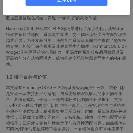
用窗口，操作链路冗长且割裂。桌面插件（Widget）作为轻量级
信息展示与快速交互载体，能够打破这一壁垒，将核心功能与关键
数据直接呈现在桌面，实现"一屏掌控"的高效体验。
HarmonyOS 6.0+版本针对PC端场景进行了深度优化，其Widget
框架在多尺寸适配、系统能力集成、交互体验流畅度等方面实现跨
越式升级，为开发高可用、强交互的系统级桌面插件提供了坚实技
术支撑。相较于前代版本及其他桌面生态插件，HarmonyOS 6.0+
Widget具备更灵活的布局能力、更深度的系统服务调用权限以及
更高效的分布式协同潜力，成为构建全场景智慧桌面生态的核心组
件。
1.2 核心目标与价值
本文聚焦HarmonyOS 6.0+ PC端系统级桌面插件开发，核心目标
是实现一套支持多尺寸适配、与系统数据深度联动的桌面插件集
合。具体达成以下价值：一是构建标准化的插件开发框架，支持
小/中/大三种尺寸的灵活切换与统一管理；二是实现插件与系统核
心服务的深度集成，精准采集并展示日程、时间、系统资源等关键
数据；三是优化桌面交互体验，支持拖拽、缩放、个性化配置等高
频操作；四是建立完善的性能优化与兼容性适配方案，确保插件在
不同PC硬件与系统环境下稳定运行。本套插件集合可直接应用于