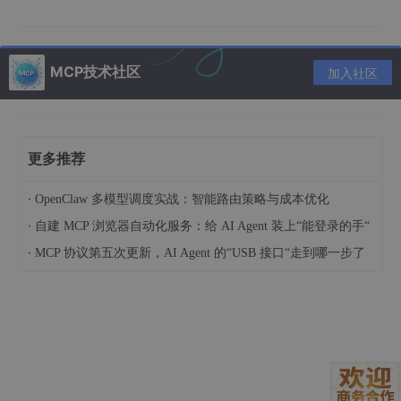
2.2 系统服务API核心能力解析
系统服务API是Widget实现与系统数据联动的核心桥梁，Harmony
MCP技术社区
加入社区
OS 6.0+开放了PC端核心系统服务的调用权限，开发者可通过标
准化接口快速获取关键数据。本次开发主要依赖以下四类核心AP
I：
时间与天气服务API
：提供标准时间、时区转换、实时天气、
更多推荐
预报数据等信息获取能力，支持定时同步与异常天气推送，
接口采用RESTful设计规范，返回数据格式为JSON，支持缓
存机制减少网络请求开销。
·
OpenClaw 多模型调度实战：智能路由策略与成本优化
·
自建 MCP 浏览器自动化服务：给 AI Agent 装上“能登录的手“
电量与硬件状态API
：允许采集PC端电池电量、充电状态、C
PU占用率、内存使用量、网络传输速率等硬件资源数据，通
·
MCP 协议第五次更新，AI Agent 的“USB 接口“走到哪一步了
过订阅模式实时监听数据变化，采样频率可自定义配置（建
议1-5秒/次，平衡实时性与性能）。
日程服务API
：支持查询、添加、修改系统日程，获取日程详
情（时间、地点、参与人、提醒方式），提供日程提醒事件
回调接口，可直接跳转至系统日历应用进行详细操作。
桌面与主题服务API
：用于获取系统主题（浅色/深色）、壁