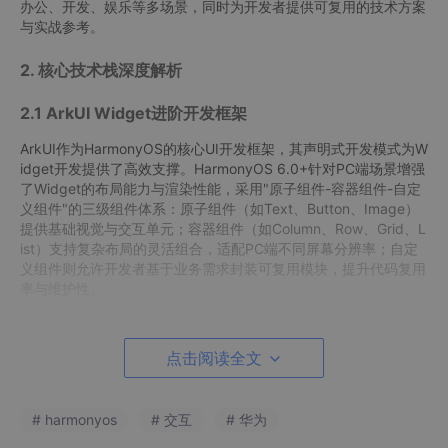
办公、开发、娱乐等多场景，同时为开发者提供可复用的技术方案
与实战参考。
2. 核心技术栈深度解析
2.1 ArkUI Widget进阶开发框架
ArkUI作为HarmonyOS的核心UI开发框架，其声明式开发模式为W
idget开发提供了高效支撑。HarmonyOS 6.0+针对PC端场景增强
了Widget的布局能力与渲染性能，采用"原子组件-容器组件-自定
义组件"的三级组件体系：原子组件（如Text、Button、Image）
提供基础视觉与交互单元；容器组件（如Column、Row、Grid、L
ist）支持复杂布局的灵活组合，适配PC端不同屏幕分辨率；自定
义组件则允许开发者基于业务需求封装可复用模块，提升代码复用
率与维护性。
相较于移动端Widget，PC端ArkUI Widget新增了多窗口适配、鼠
标悬停交互、键盘快捷操作等特性，通过
FormAbility
组件实现
点击阅读全文
Widget的生命周期管理与数据更新，支持基于Stage模型的模块化
开发，使插件具备更好的可扩展性与可维护性。其核心优势在于采
用UI与逻辑分离的设计理念，通过状态驱动视图更新，减少不必要
# harmonyos
# 交互
# 华为
的重渲染，提升插件运行流畅度。