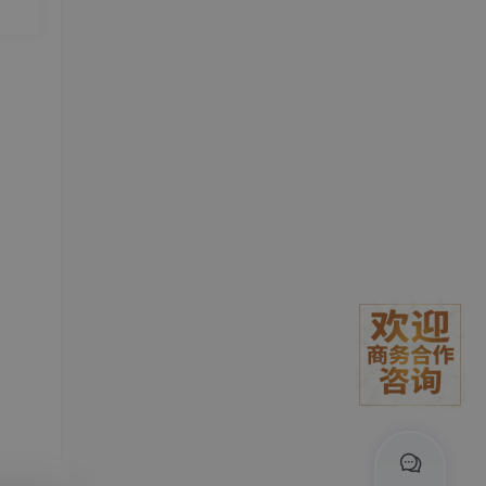
，除
定输
是本
后再
生成