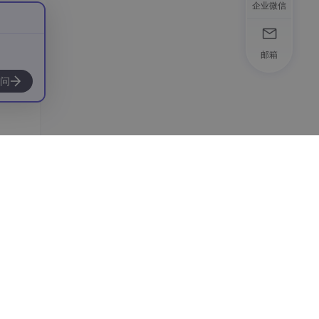
企业微信
邮箱
问
忆功
要；