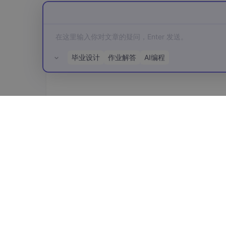
毕业设计
作业解答
AI编程
所有评论(0)
记忆
由于大模型是无状态的，因此每次对话对大模型
能。而这种方式就是把每次的对话内容保存下来
结构化输出
在一些日常对话场景中，确实不需要结构化输出